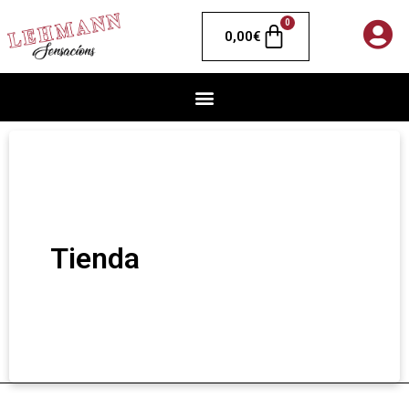
0
0,00
€
Tienda