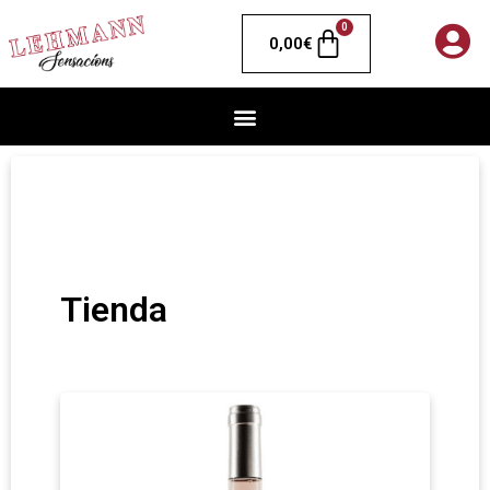
0
0,00
€
Tienda