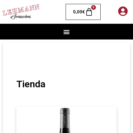
0
0,00
€
Tienda