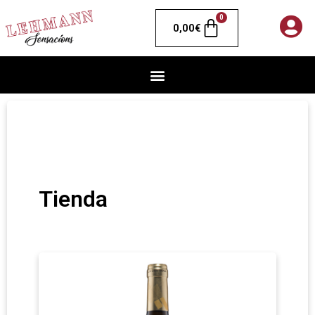
0
0,00
€
Tienda