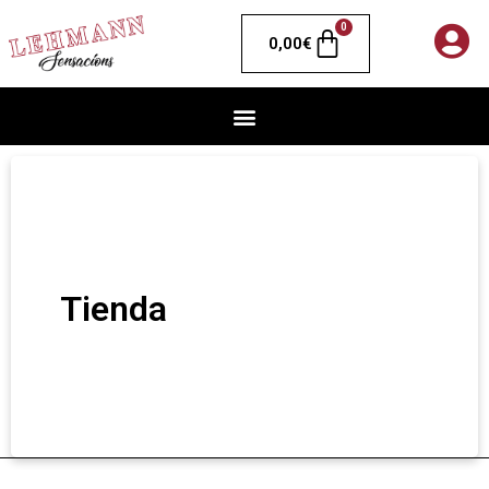
0
0,00
€
Tienda