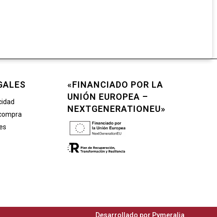
GALES
«FINANCIADO POR LA
UNIÓN EUROPEA –
cidad
NEXTGENERATIONEU»
 compra
ies
Desarrollado por
Pymeralia