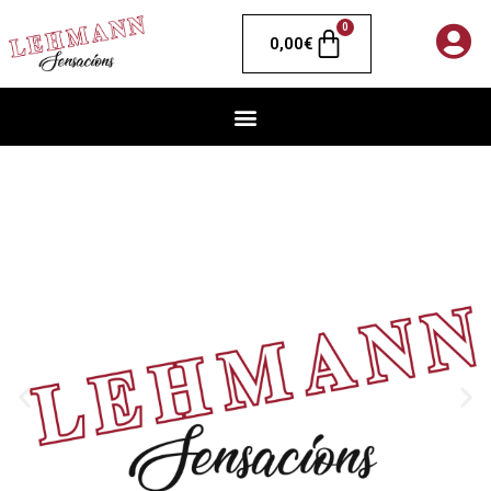
0
0,00
€