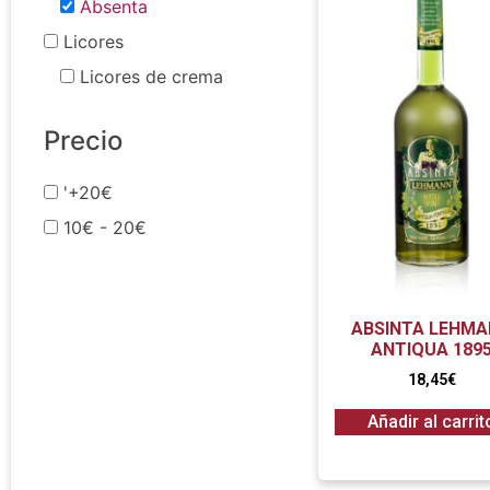
Absenta
Licores
Licores de crema
Precio
'+20€
10€ - 20€
ABSINTA LEHM
ANTIQUA 189
18,45
€
Añadir al carrit