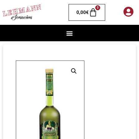
0
0,00
€