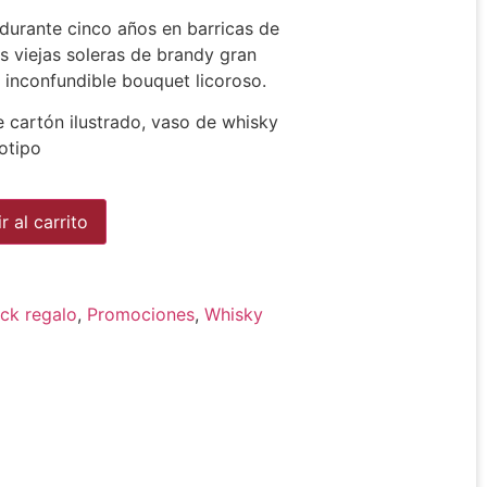
durante cinco años en barricas de
s viejas soleras de brandy gran
e inconfundible bouquet licoroso.
e cartón ilustrado, vaso de whisky
otipo
Alternative:
r al carrito
ck regalo
,
Promociones
,
Whisky