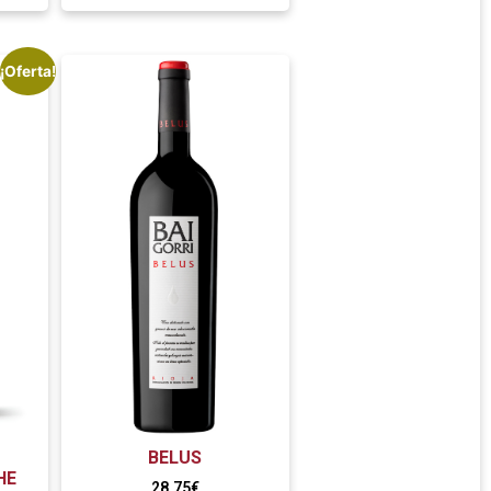
¡Oferta!
BELUS
HE
28,75
€