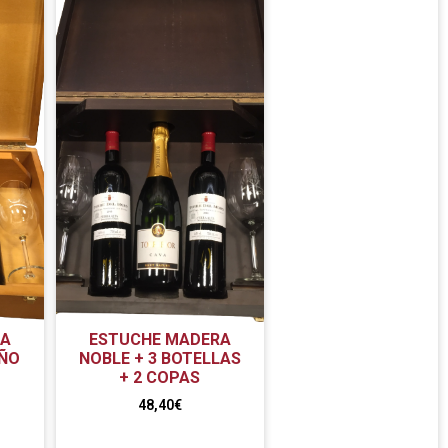
RA
ESTUCHE MADERA
IÑO
NOBLE + 3 BOTELLAS
+ 2 COPAS
48,40
€