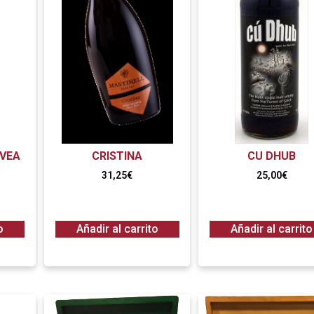
EVEA
CRISTINA
CU DHUB
31,25
€
25,00
€
o
Añadir al carrito
Añadir al carrito