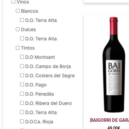
Vinos
Blancos
D.O. Terra Alta
Dulces
D.O. Terra Alta
Tintos
D.O Montsant
D.O. Campo de Borja
D.O. Costers del Segre
D.O. Pago
D.O. Penedès
D.O. Ribera del Duero
D.O. Terra Alta
BAIGORRI DE GA
D.O.Ca. Rioja
49,00
€