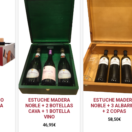
SO
ESTUCHE MADERA
ESTUCHE MADE
GA
NOBLE + 2 BOTELLAS
NOBLE + 3 ALBAR
CAVA + 1 BOTELLA
+ 2 COPAS
VINO
58,50
€
46,95
€