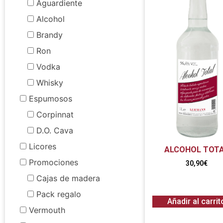
Aguardiente
Alcohol
Brandy
Ron
Vodka
Whisky
Espumosos
Corpinnat
D.O. Cava
Licores
ALCOHOL TOT
Promociones
30,90
€
Cajas de madera
Pack regalo
Añadir al carrit
Vermouth