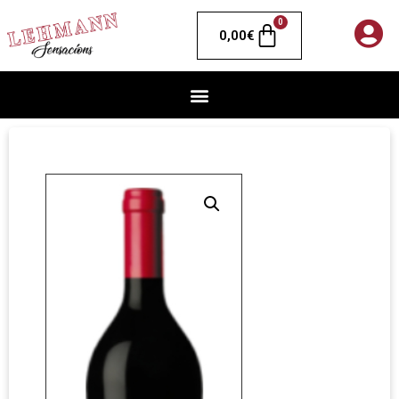
0
0,00
€