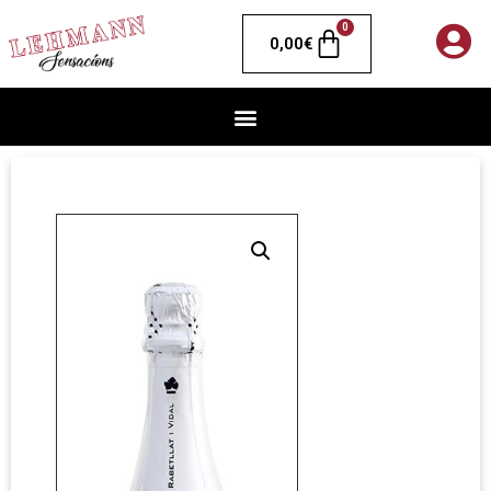
0
0,00
€