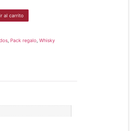
Alternative:
r al carrito
ados
,
Pack regalo
,
Whisky