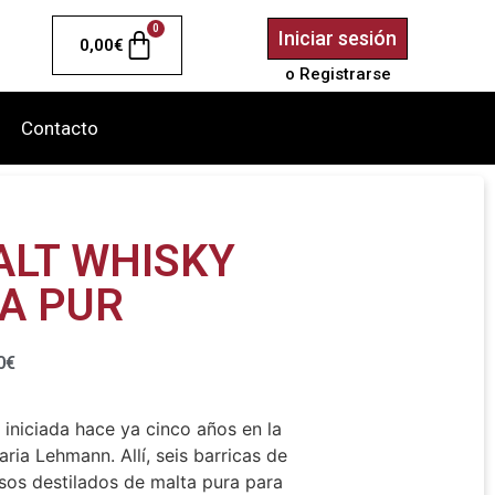
0
Iniciar sesión
0,00
€
o Registrarse
Contacto
ALT WHISKY
A PUR
0
€
iniciada hace ya cinco años en la
ria Lehmann. Allí, seis barricas de
osos destilados de malta pura para