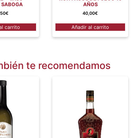
 SABOGA
AÑOS
,50
€
40,00
€
al carrito
Añadir al carrito
bién te recomendamos