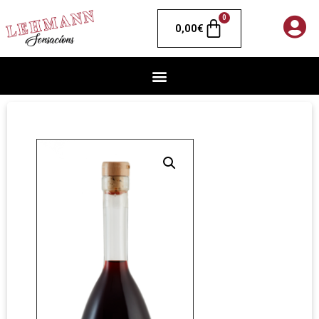
0
0,00
€