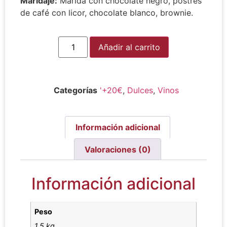
Maridaje:
Marida con chocolate negro, postres
de café con licor, chocolate blanco, brownie.
Alternative:
Añadir al carrito
Categorías
'+20€
,
Dulces
,
Vinos
Información adicional
Valoraciones (0)
Información adicional
Peso
1,5 kg