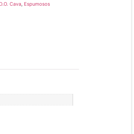
D.O. Cava
,
Espumosos