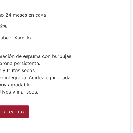
o 24 meses en cava
2%
beo, Xarel·lo
rmación de espuma con burbujas
orona persistente.
 y frutos secos.
n integrada. Acidez equilibrada.
muy agradable.
tivos y mariscos.
Alternative:
r al carrito