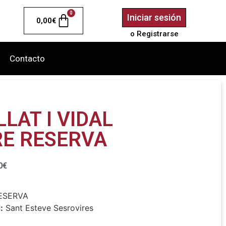
0
Iniciar sesión
0,00
€
o Registrarse
Contacto
LAT I VIDAL
RE RESERVA
0
€
RESERVA
:
Sant Esteve Sesrovires