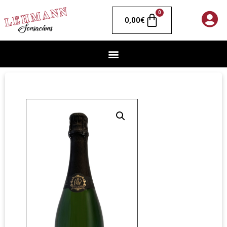
0
0,00
€