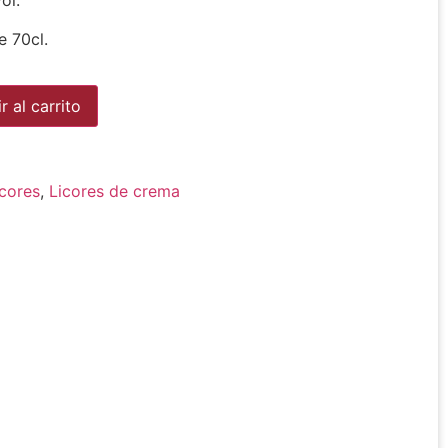
ol.
e 70cl.
Alternative:
r al carrito
icores
,
Licores de crema