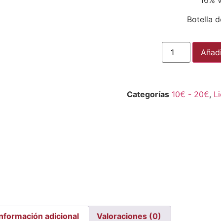
16% v
Botella d
Añadi
Categorías
10€ - 20€
,
L
Información adicional
Valoraciones (0)