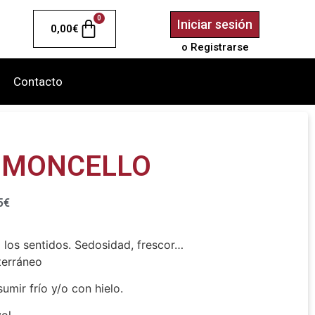
0
Iniciar sesión
0,00
€
o Registrarse
Contacto
LIMONCELLO
5
€
 los sentidos.
Sedosidad, frescor…
terráneo
umir frío y/o con hielo.