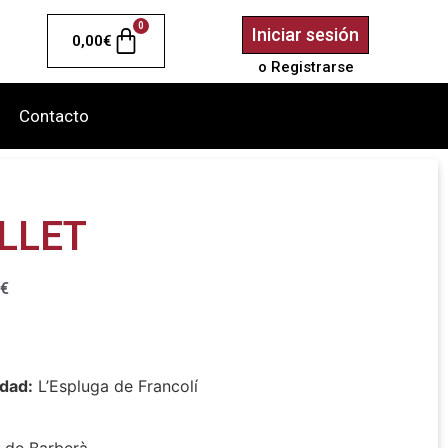
0
Iniciar sesión
0,00
€
o Registrarse
Contacto
LLET
€
idad:
L’Espluga de Francolí