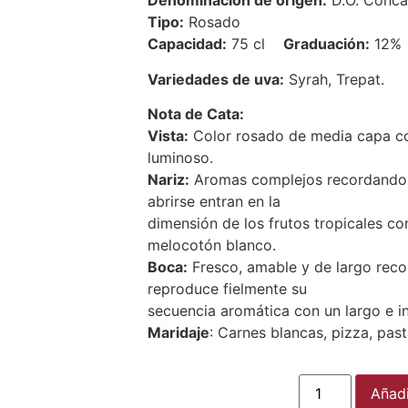
Denominación de origen:
D.O. Conca
Tipo:
Rosado
Capacidad:
75 cl
Graduación:
12%
Variedades de uva:
Syrah, Trepat.
Nota de Cata:
Vista:
Color rosado de media capa con 
luminoso.
Nariz:
Aromas complejos recordando el
abrirse entran en la
dimensión de los frutos tropicales c
melocotón blanco.
Boca:
Fresco, amable y de largo reco
reproduce fielmente su
secuencia aromática con un largo e in
Maridaje
: Carnes blancas, pizza, pas
Añadi