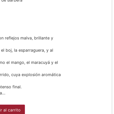
 de Barberà
reflejos malva, brillante y
 boj, la esparraguera, y al
omo el mango, el maracuyá y el
rrido, cuya explosión aromática
tenso final.
ta…
Alternative:
r al carrito