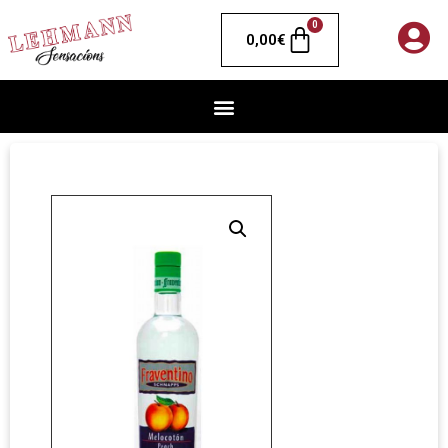
0
0,00
€