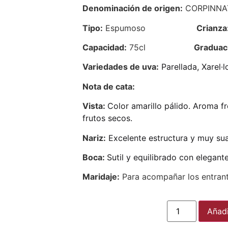
Denominación de origen:
CORPINNA
Tipo:
Espumoso
Crianza
Capacidad:
75cl
Graduac
Variedades de uva:
Parellada, Xarel·
Nota de cata:
V
ista:
Color amarillo pálido. Aroma f
frutos secos.
Nariz:
Excelente estructura y muy sua
Boca:
Sutil y equilibrado con elegant
Maridaje:
Para acompañar los entrant
Añadi