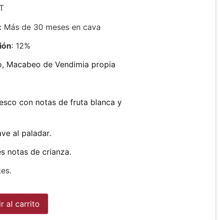
T
:
Más de 30 meses en cava
ión
: 12%
lo, Macabeo de Vendimia propia
resco con notas de fruta blanca y
ve al paladar.
es notas de crianza.
es.
Alternative:
r al carrito