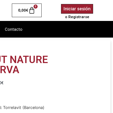
0
Iniciar sesión
0,00
€
o Registrarse
Contacto
UT NATURE
ERVA
0
€
:
Torrelavit (Barcelona)