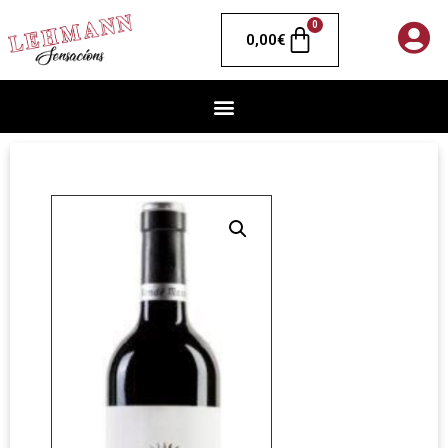
0
0,00
€