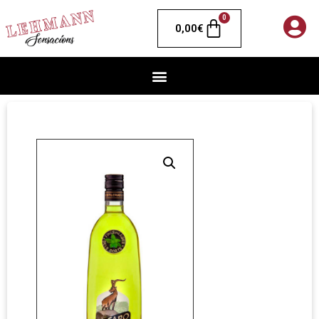
0
0,00
€