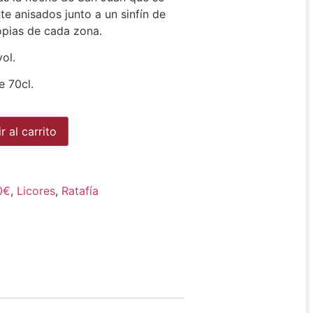
e anisados junto a un sinfín de
opias de cada zona.
ol.
e 70cl.
Alternative:
r al carrito
0€
,
Licores
,
Ratafía