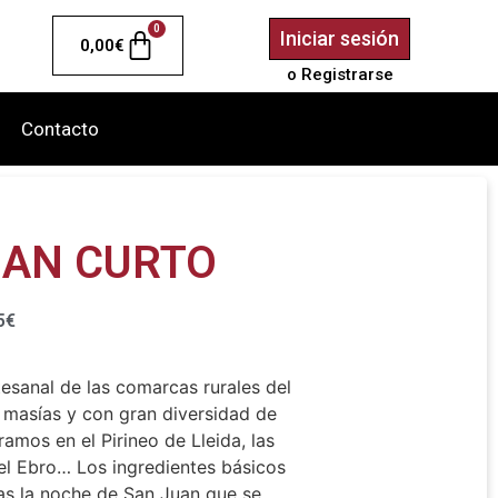
0
Iniciar sesión
0,00
€
o Registrarse
Contacto
OAN CURTO
5
€
rtesanal de las comarcas rurales del
s masías y con gran diversidad de
amos en el Pirineo de Lleida, las
el Ebro… Los ingredientes básicos
as la noche de San Juan que se