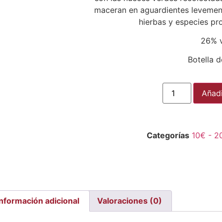
maceran en aguardientes levement
hierbas y especies pr
26% v
Botella d
Añadi
Categorías
10€ - 2
Información adicional
Valoraciones (0)