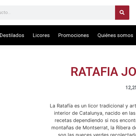
Destilados
Licores
Promociones
Quiénes somos
RATAFIA J
12,2
La Ratafía es un licor tradicional y a
interior de Catalunya, nacido en la
recetas dependiendo si nos encontr
montañas de Montserrat, la Ribera d
son las nueces verdes recolectad