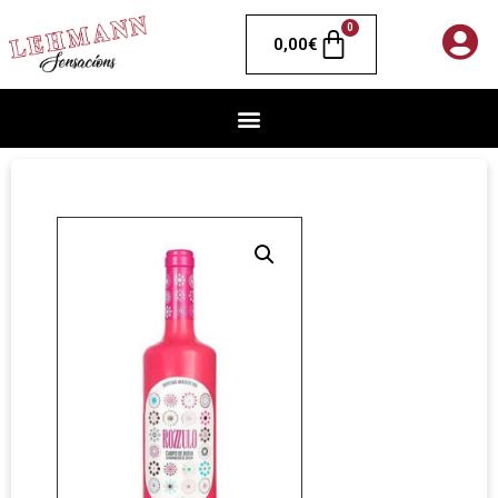
0
0,00
€