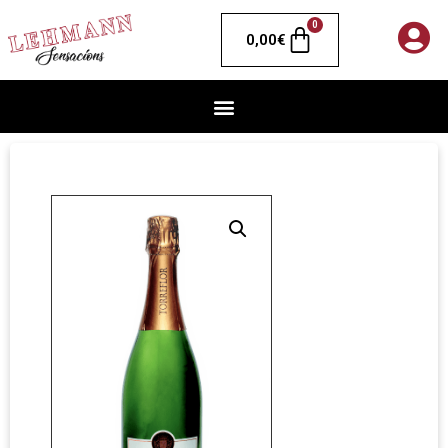
0
0,00
€