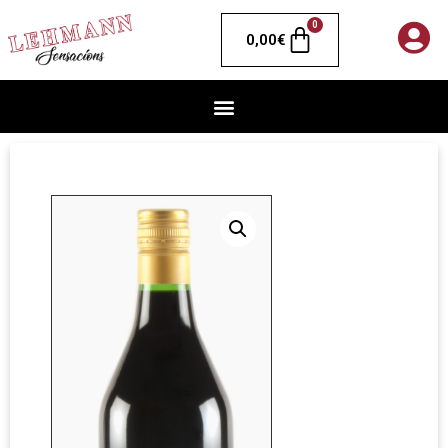
0
0,00
€