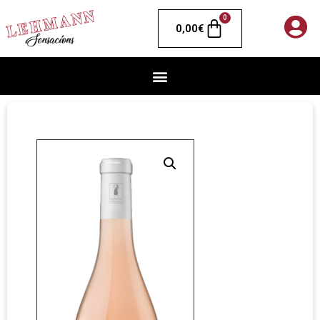
0
0,00
€