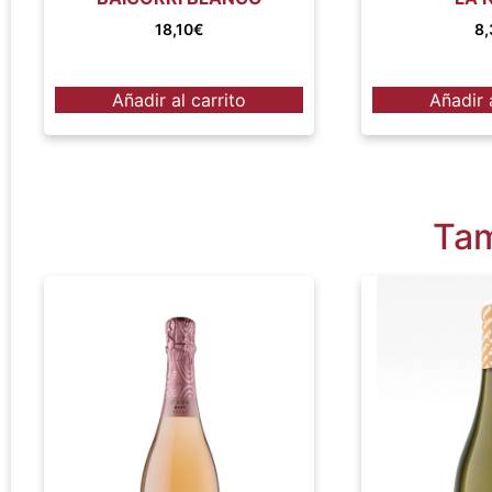
18,10
€
8,
Añadir al carrito
Añadir 
Tam