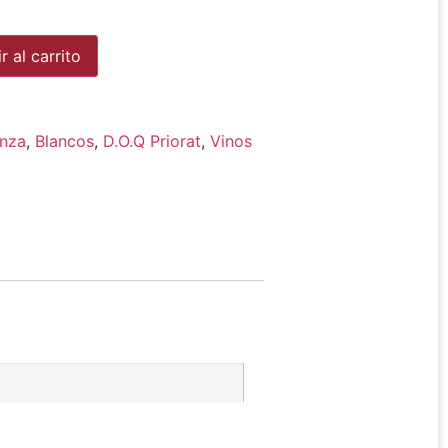
Alternative:
r al carrito
anza
,
Blancos
,
D.O.Q Priorat
,
Vinos