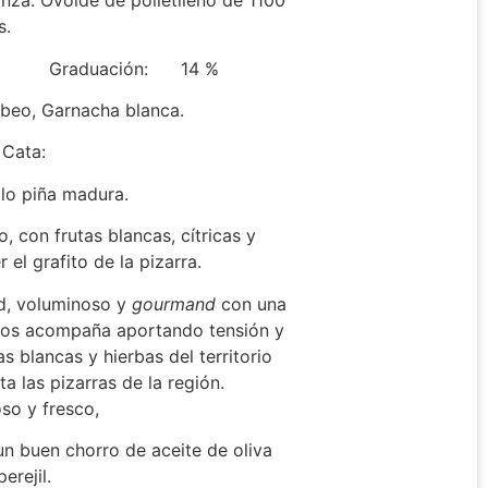
Ovoide de polietileno de 1100
s.
Graduación: 14 %
beo, Garnacha blanca.
 Cata:
llo piña madura.
o, con frutas blancas, cítricas y
 el grafito de la pizarra.
ud, voluminoso y
gourmand
con una
y nos acompaña aportando tensión y
as blancas y hierbas del territorio
ta las pizarras de la región.
so y fresco,
n buen chorro de aceite de oliva
erejil.