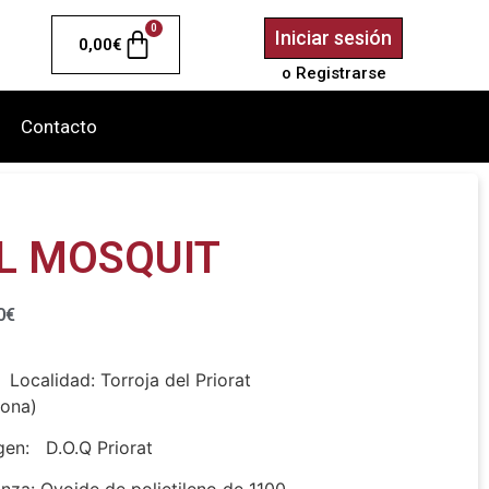
0
Iniciar sesión
0,00
€
o Registrarse
Contacto
EL MOSQUIT
0
€
dad: Torroja del Priorat
gona)
gen: D.O.Q Priorat